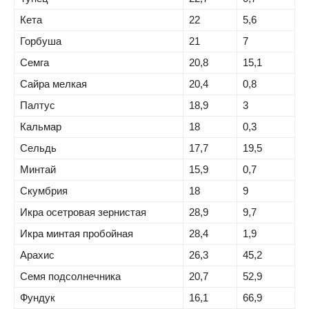
Кета
22
5,6
Горбуша
21
7
Семга
20,8
15,1
Сайра мелкая
20,4
0,8
Палтус
18,9
3
Кальмар
18
0,3
Сельдь
17,7
19,5
Минтай
15,9
0,7
Скумбрия
18
9
Икра осетровая зернистая
28,9
9,7
Икра минтая пробойная
28,4
1,9
Арахис
26,3
45,2
Семя подсолнечника
20,7
52,9
Фундук
16,1
66,9