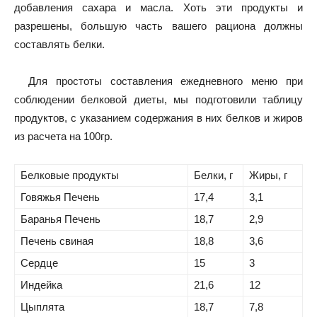
добавления сахара и масла. Хоть эти продукты и
разрешены, большую часть вашего рациона должны
составлять белки.
Для простоты составления ежедневного меню при
соблюдении белковой диеты, мы подготовили таблицу
продуктов, с указанием содержания в них белков и жиров
из расчета на 100гр.
Белковые продукты
Белки, г
Жиры, г
Говяжья Печень
17,4
3,1
Баранья Печень
18,7
2,9
Печень свиная
18,8
3,6
Сердце
15
3
Индейка
21,6
12
Цыплята
18,7
7,8