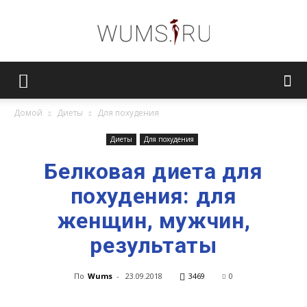
Женский
Домой
Диеты
Для похудения
журнал
Диеты
Для похудения
Белковая диета для
похудения: для
WUMENS.SU
женщин, мужчин,
результаты
По
Wums
-
23.09.2018
3469
0