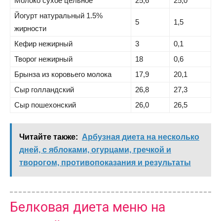
Молоко сухое цельное
25,6
25,0
Йогурт натуральный 1.5%
5
1,5
жирности
Кефир нежирный
3
0,1
Творог нежирный
18
0,6
Брынза из коровьего молока
17,9
20,1
Сыр голландский
26,8
27,3
Сыр пошехонский
26,0
26,5
Читайте также:
Арбузная диета на несколько
дней, с яблоками, огурцами, гречкой и
творогом, противопоказания и результаты
Белковая диета меню на