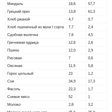
Миндаль
18,6
57,7
Грецкий орех
13,8
61,3
Хлеб ржаной
4,7
0,7
Хлеб пшеничный из муки I сорта
7,7
2,4
Сдобная выпечка
7,6
4,5
Гречневая ядрица
12,6
2,6
Пшено
12,0
2,9
Рисовая
7
0,6
Овсяная
11,9
5,8
Горох цельный
23
1,2
Соя
34,9
17,3
Фасоль
22,3
1,7
Соевое мясо
52
1
Молоко
2,8
3,2