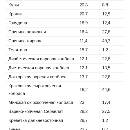
Куры
20,8
8,8
Кролик
20,7
12,9
Говядина
18,9
12,4
Свинина нежирная
16,4
27,8
Свинина жирная
11,4
49,3
Телятина
19,7
1,2
Диабетическая вареная колбаса
12,1
22,8
Диетическая вареная колбаса
12,1
13,5
Докторская вареная колбаса
13,7
22,8
Краковская сырокопченая
16,2
44,6
колбаса
Минская сырокопченая колбаса
23
17,4
Варено-копченая Сервелат
28,2
27,5
Креветка дальневосточная
28,7
1,2
Тунец
22,7
0,7