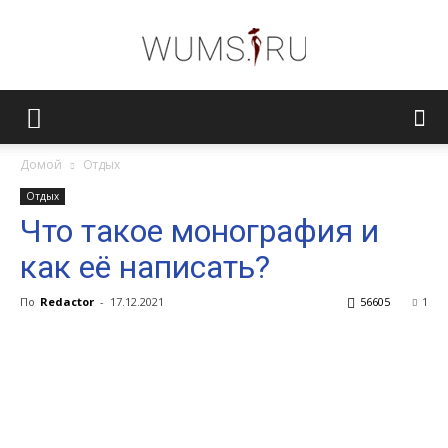
Женский
Домой
Отдых
Отдых
журнал
Что такое монография и
как её написать?
WUMENS.SU
По
Redactor
-
17.12.2021
56605
1