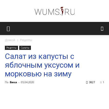
Женский
Домой
Рецепты
Рецепты
Салаты
журнал
Салат из капусты с
яблочным уксусом и
WUMENS.SU
морковью на зиму
По
Вика
-
05.04.2020
3827
1