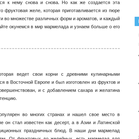
ся к нему снова и снова. Но как же создается эта
о фруктовая желе, которая приготавливается из пюре
йти во множестве различных форм и ароматов, и каждый
вайте окунемся в мир мармелада и узнаем больше о его
оторая ведет свои корни с древними кулинарными
я в Восточной Европе и был изготовлен из фруктов и
овершенствован, и с добавлением сахара и желатина
тенцию.
опулярен во многих странах и нашел свое место в
 он стал известен как десерт, а в Азии и Латинской
диционных праздничных блюд. В наши дни мармелад
орм. От фруктовых до желейных, есть мармелад для