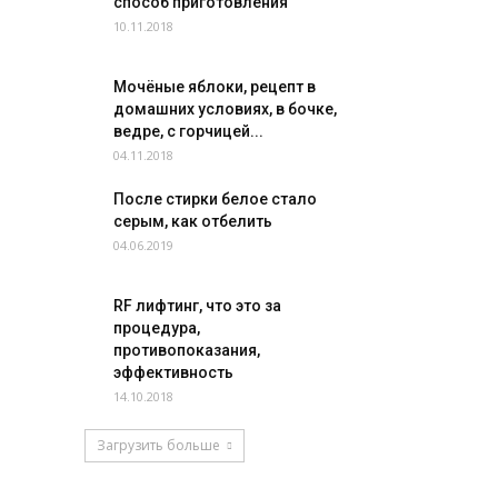
способ приготовления
10.11.2018
Мочёные яблоки, рецепт в
домашних условиях, в бочке,
ведре, с горчицей...
04.11.2018
После стирки белое стало
серым, как отбелить
04.06.2019
RF лифтинг, что это за
процедура,
противопоказания,
эффективность
14.10.2018
Загрузить больше