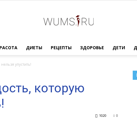
Женский
РАСОТА
ДИЕТЫ
РЕЦЕПТЫ
ЗДОРОВЬЕ
ДЕТИ
 нельзя упустить!
ость, которую
журнал
!
1020
0
WUMENS.SU