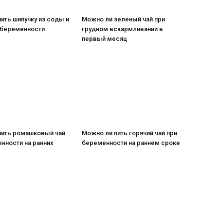
ить шипучку из соды и
Можно ли зеленый чай при
 беременности
грудном вскармливании в
первый месяц
пить ромашковый чай
Можно ли пить горячий чай при
нности на ранних
беременности на раннем сроке