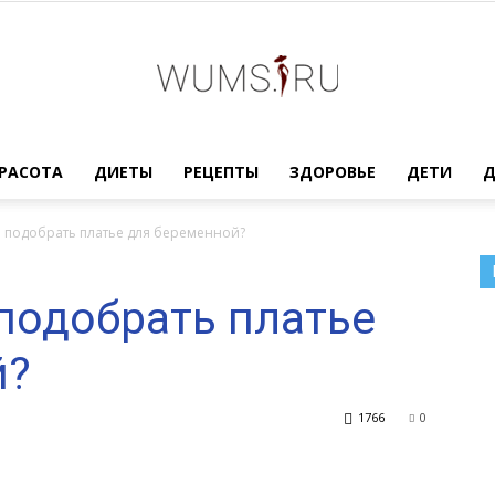
Женский
РАСОТА
ДИЕТЫ
РЕЦЕПТЫ
ЗДОРОВЬЕ
ДЕТИ
 подобрать платье для беременной?
подобрать платье
журнал
й?
1766
0
WUMENS.SU