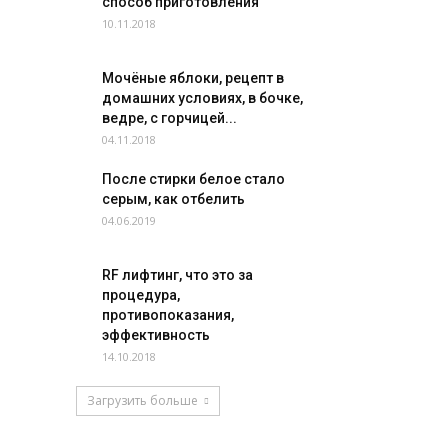
способ приготовления
10.11.2018
Мочёные яблоки, рецепт в
домашних условиях, в бочке,
ведре, с горчицей...
04.11.2018
После стирки белое стало
серым, как отбелить
04.06.2019
RF лифтинг, что это за
процедура,
противопоказания,
эффективность
14.10.2018
Загрузить больше