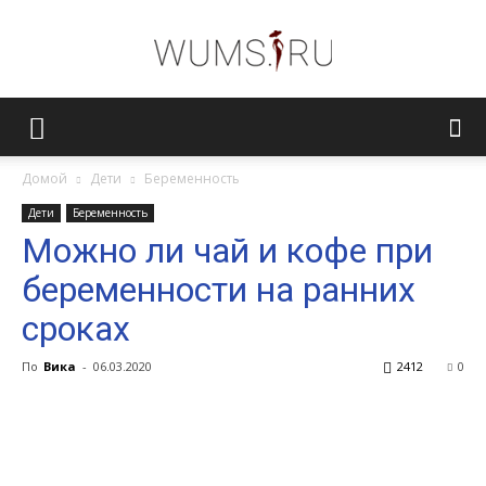
Женский
Домой
Дети
Беременность
Дети
Беременность
журнал
Можно ли чай и кофе при
беременности на ранних
WUMENS.SU
сроках
По
Вика
-
06.03.2020
2412
0