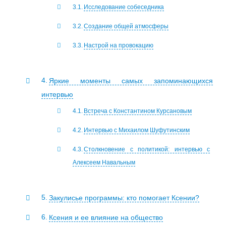
Исследование собеседника
Создание общей атмосферы
Настрой на провокацию
Яркие моменты самых запоминающихся
интервью
Встреча с Константином Курсановым
Интервью с Михаилом Шуфутинским
Столкновение с политикой: интервью с
Алексеем Навальным
Закулисье программы: кто помогает Ксении?
Ксения и ее влияние на общество