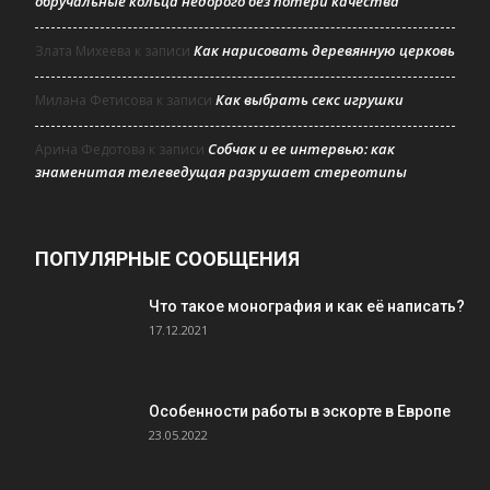
обручальные кольца недорого без потери качества
Как нарисовать деревянную церковь
Злата Михеева
к записи
Как выбрать секс игрушки
Милана Фетисова
к записи
Собчак и ее интервью: как
Арина Федотова
к записи
знаменитая телеведущая разрушает стереотипы
ПОПУЛЯРНЫЕ СООБЩЕНИЯ
Что такое монография и как её написать?
17.12.2021
Особенности работы в эскорте в Европе
23.05.2022