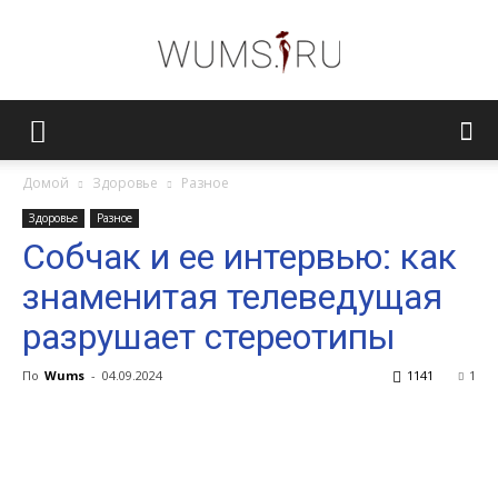
Женский
Домой
Здоровье
Разное
Здоровье
Разное
журнал
Собчак и ее интервью: как
знаменитая телеведущая
WUMENS.SU
разрушает стереотипы
По
Wums
-
04.09.2024
1141
1