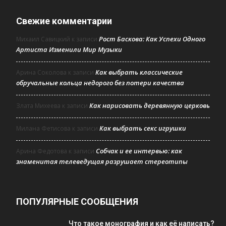
Свежие комментарии
Рост Баскова: Как Успехи Одного
Михаил Савицкий
к записи
Артиста Изменили Мир Музыки
Как выбрать классические
Арина Соколова
к записи
обручальные кольца недорого без потери качества
Как нарисовать деревянную церковь
Злата Михеева
к записи
Как выбрать секс игрушки
Милана Фетисова
к записи
Собчак и ее интервью: как
Арина Федотова
к записи
знаменитая телеведущая разрушает стереотипы
ПОПУЛЯРНЫЕ СООБЩЕНИЯ
Что такое монография и как её написать?