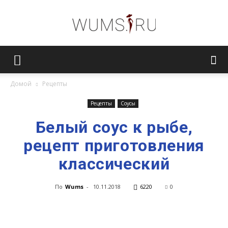
Женский
Домой
Рецепты
журнал
Рецепты
Соусы
Белый соус к рыбе,
рецепт приготовления
WUMENS.SU
классический
По
Wums
-
10.11.2018
6220
0