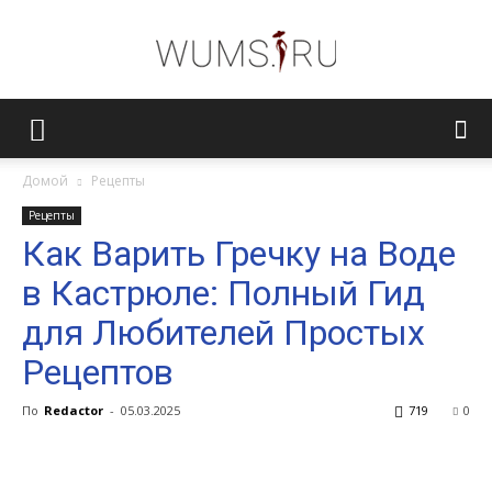
Женский
Домой
Рецепты
Рецепты
журнал
Как Варить Гречку на Воде
в Кастрюле: Полный Гид
WUMENS.SU
для Любителей Простых
Рецептов
По
Redactor
-
05.03.2025
719
0