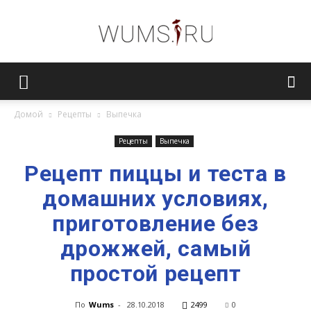
Женский
Домой
Рецепты
Выпечка
журнал
Рецепты
Выпечка
Рецепт пиццы и теста в
домашних условиях,
WUMENS.SU
приготовление без
дрожжей, самый
простой рецепт
По
Wums
-
28.10.2018
2499
0