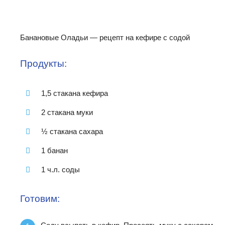
Банановые Оладьи — рецепт на кефире с содой
Продукты:
1,5 стакана кефира
2 стакана муки
½ стакана сахара
1 банан
1 ч.л. соды
Готовим: