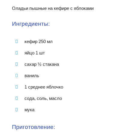
Оладьи пышные на кефире с яблоками
Ингредиенты:
кефир 250 мл
яйцо 1 шт
сахар ½ стакана
ваниль
1 среднее яблочко
сода, соль, масло
мука
Приготовление: