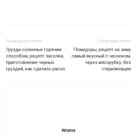
Предыдущая статья
Следующая статья
Грузди соленные горячим
Помидоры, рецепт на зиму
способом, рецепт засолки,
самый вкусный с чесноком,
приготовление черных
через мясорубку, без
груздей, как сделать расол
стерилизации
Wums