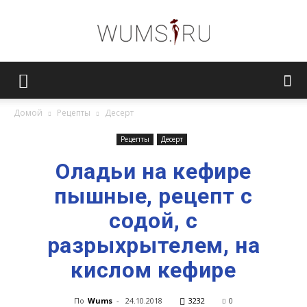
Женский
Домой
Рецепты
Десерт
журнал
Рецепты
Десерт
Оладьи на кефире
пышные, рецепт с
WUMENS.SU
содой, с
разрыхрытелем, на
кислом кефире
По
Wums
-
24.10.2018
3232
0