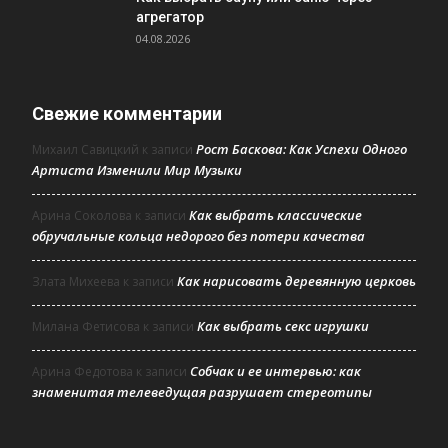
агрегатор
04.08.2026
Свежие комментарии
Рост Баскова: Как Успехи Одного
Михаил Савицкий
к записи
Артиста Изменили Мир Музыки
Как выбрать классические
Арина Соколова
к записи
обручальные кольца недорого без потери качества
Как нарисовать деревянную церковь
Злата Михеева
к записи
Как выбрать секс игрушки
Милана Фетисова
к записи
Собчак и ее интервью: как
Арина Федотова
к записи
знаменитая телеведущая разрушает стереотипы