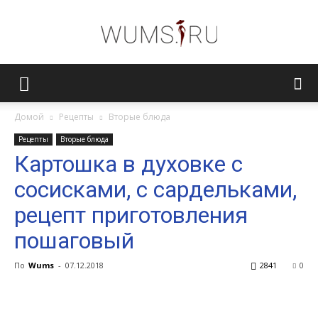
Женский
Домой
Рецепты
Вторые блюда
Рецепты
Вторые блюда
журнал
Картошка в духовке с
сосисками, с сардельками,
WUMENS.SU
рецепт приготовления
пошаговый
По
Wums
-
07.12.2018
2841
0