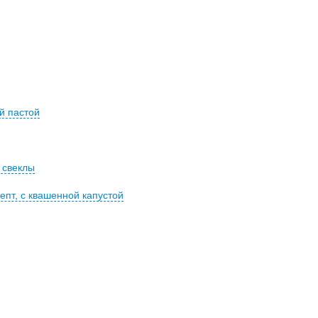
й пастой
 свеклы
епт, с квашенной капустой