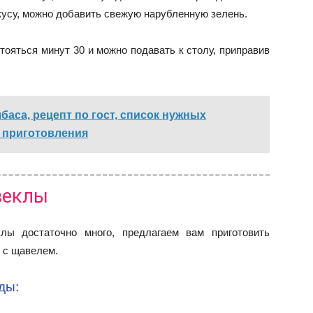
кусу, можно добавить свежую нарубленную зелень.
ояться минут 30 и можно подавать к столу, приправив
баса, рецепт по гост, список нужных
 приготовления
веклы
лы достаточно много, предлагаем вам приготовить
 с щавелем.
ды: