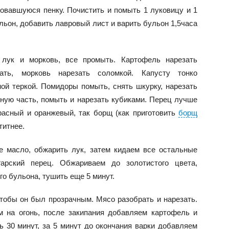
зовавшуюся пенку. Почистить и помыть 1 луковицу и 1
льон, добавить лавровый лист и варить бульон 1,5часа
 лук и морковь, все промыть. Картофель нарезать
ать, морковь нарезать соломкой. Капусту тонко
ой теркой. Помидоры помыть, снять шкурку, нарезать
ную часть, помыть и нарезать кубиками. Перец лучше
расный и оранжевый, так борщ (как приготовить
борщ
титнее.
е масло, обжарить лук, затем кидаем все остальные
гарский перец. Обжариваем до золотистого цвета,
о бульона, тушить еще 5 минут.
чтобы он был прозрачным. Мясо разобрать и нарезать.
 на огонь, после закипания добавляем картофель и
ь 30 минут, за 5 минут до окончания варки добавляем