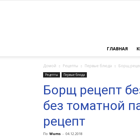
ГЛАВНАЯ
К
Домой
Рецепты
Первые блюда
Борщ рецеп
Рецепты
Первые блюда
Борщ рецепт бе
без томатной п
рецепт
По
Wums
-
04.12.2018