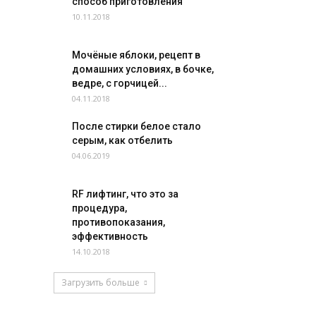
способ приготовления
10.11.2018
Мочёные яблоки, рецепт в
домашних условиях, в бочке,
ведре, с горчицей...
04.11.2018
После стирки белое стало
серым, как отбелить
04.06.2019
RF лифтинг, что это за
процедура,
противопоказания,
эффективность
14.10.2018
Загрузить больше