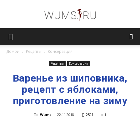
Женский
Домой
Рецепты
Консервация
журнал
Рецепты
Консервация
Варенье из шиповника,
рецепт с яблоками,
WUMENS.SU
приготовление на зиму
По
Wums
-
22.11.2018
2591
1