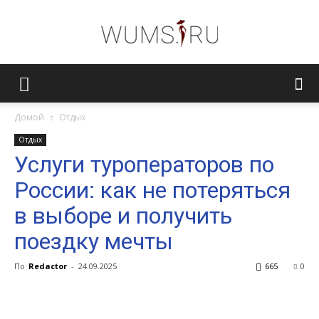
Женский
Домой
Отдых
Отдых
журнал
Услуги туроператоров по
России: как не потеряться
WUMENS.SU
в выборe и получить
поездку мечты
По
Redactor
-
24.09.2025
665
0