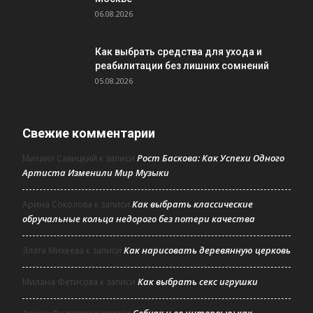
06.08.2026
Как выбрать средства для ухода и
реабилитации без лишних сомнений
05.08.2026
Свежие комментарии
Рост Баскова: Как Успехи Одного
Михаил Савицкий
к записи
Артиста Изменили Мир Музыки
Как выбрать классические
Арина Соколова
к записи
обручальные кольца недорого без потери качества
Как нарисовать деревянную церковь
Злата Михеева
к записи
Как выбрать секс игрушки
Милана Фетисова
к записи
Собчак и ее интервью: как