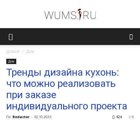
Женский
Домой
Дом
Дом
журнал
Тренды дизайна кухонь:
что можно реализовать
WUMENS.SU
при заказе
индивидуального проекта
По
Redactor
-
02.10.2025
424
0