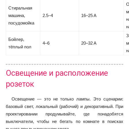
О
Стиральная
м
машина,
2.5–4
16–25 A
н
посудомойка
н
З
Бойлер,
4–6
20–32 A
м
тёплый пол
н
Освещение и расположение
розеток
Освещение — это не только лампы. Это сценарии:
базовый свет, локальный (рабочий) и декоративный. При
проектировании продумывайте, где понадобятся
выключатели, чтобы не бегать по комнате в поисках
рычага при выключенном свете.