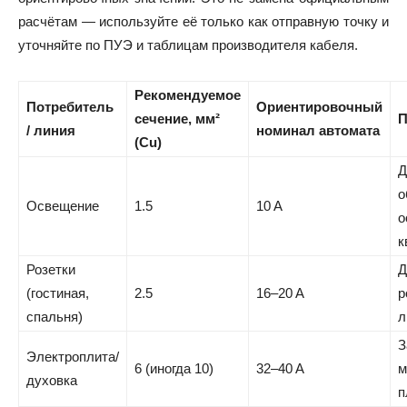
расчётам — используйте её только как отправную точку и
уточняйте по ПУЭ и таблицам производителя кабеля.
Рекомендуемое
Потребитель
Ориентировочный
сечение, мм²
П
/ линия
номинал автомата
(Cu)
Д
о
Освещение
1.5
10 A
о
к
Розетки
Д
(гостиная,
2.5
16–20 A
р
спальня)
л
З
Электроплита/
6 (иногда 10)
32–40 A
м
духовка
п