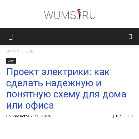
Женский
Домой
Дом
Дом
журнал
Проект электрики: как
сделать надежную и
WUMENS.SU
понятную схему для дома
или офиса
По
Redactor
-
23.05.2026
162
0