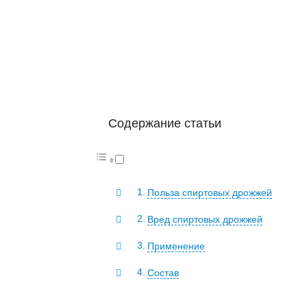
Содержание статьи
Польза спиртовых дрожжей
Вред спиртовых дрожжей
Применение
Состав