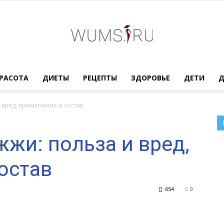
Женский
РАСОТА
ДИЕТЫ
РЕЦЕПТЫ
ЗДОРОВЬЕ
ДЕТИ
 вред, применение и состав
жи: польза и вред,
журнал
остав
654
0
WUMENS.SU