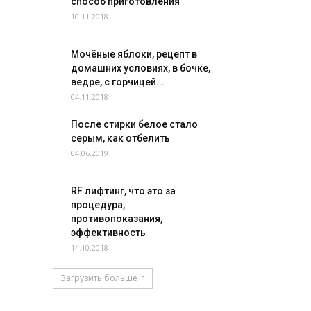
способ приготовления
10.11.2018
Мочёные яблоки, рецепт в
домашних условиях, в бочке,
ведре, с горчицей...
04.11.2018
После стирки белое стало
серым, как отбелить
04.06.2019
RF лифтинг, что это за
процедура,
противопоказания,
эффективность
14.10.2018
Загрузить больше