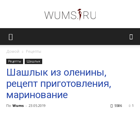
Женский
Домой
Рецепты
Рецепты
Шашлык
журнал
Шашлык из оленины,
рецепт приготовления,
WUMENS.SU
маринование
По
Wums
-
23.05.2019
5586
1