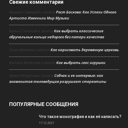
Свежие комментарии
Рост Баскова: Как Успехи Одного
Михаил Савицкий
к записи
Артиста Изменили Мир Музыки
Как выбрать классические
Арина Соколова
к записи
обручальные кольца недорого без потери качества
Как нарисовать деревянную церковь
Злата Михеева
к записи
Как выбрать секс игрушки
Милана Фетисова
к записи
Собчак и ее интервью: как
Арина Федотова
к записи
знаменитая телеведущая разрушает стереотипы
ПОПУЛЯРНЫЕ СООБЩЕНИЯ
Что такое монография и как её написать?
17.12.2021