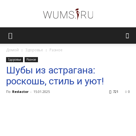
Женский
Домой
Здоровье
Разное
Здоровье
Разное
журнал
Шубы из астрагана:
роскошь, стиль и уют!
WUMENS.SU
По
Redactor
-
15.01.2025
721
0