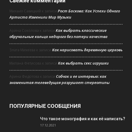
Свежие комментарии
Рост Баскова: Как Успехи Одного
Михаил Савицкий
к записи
Артиста Изменили Мир Музыки
Как выбрать классические
Арина Соколова
к записи
обручальные кольца недорого без потери качества
Как нарисовать деревянную церковь
Злата Михеева
к записи
Как выбрать секс игрушки
Милана Фетисова
к записи
Собчак и ее интервью: как
Арина Федотова
к записи
знаменитая телеведущая разрушает стереотипы
ПОПУЛЯРНЫЕ СООБЩЕНИЯ
Что такое монография и как её написать?
17.12.2021