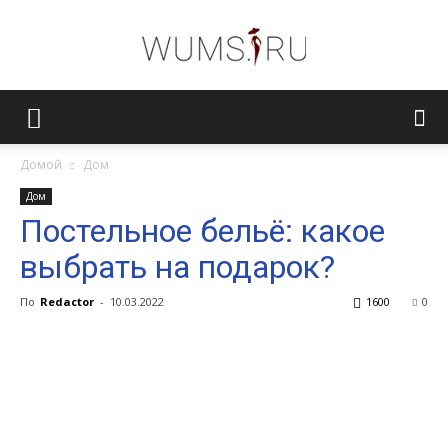
Женский
Домой
Дом
Дом
журнал
Постельное бельё: какое
выбрать на подарок?
WUMENS.SU
По
Redactor
-
10.03.2022
1600
0