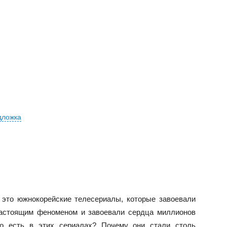
дложка
это южнокорейские телесериалы, которые завоевали
настоящим феноменом и завоевали сердца миллионов
ого есть в этих сериалах? Почему они стали столь