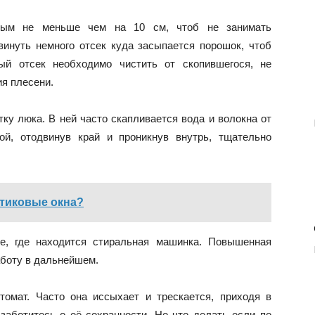
тым не меньше чем на 10 см, чтоб не занимать
инуть немного отсек куда засыпается порошок, чтоб
ый отсек необходимо чистить от скопившегося, не
ия плесени.
ку люка. В ней часто скапливается вода и волокна от
ой, отодвинув край и проникнув внутрь, тщательно
стиковые окна?
е, где находится стиральная машинка. Повышенная
аботу в дальнейшем.
омат. Часто она иссыхает и трескается, приходя в
заботитесь о её сохранности. Но что делать если по