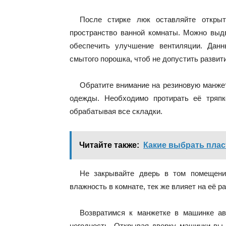
После стирке люк оставляйте откры
пространство ванной комнаты. Можно выдв
обеспечить улучшение вентиляции. Данн
смытого порошка, чтоб не допустить развит
Обратите внимание на резиновую манжет
одежды. Необходимо протирать её тряпк
обрабатывая все складки.
Читайте также:
Какие выбрать пла
Не закрывайте дверь в том помещени
влажность в комнате, тек же влияет на её р
Возвратимся к манжетке в машинке авт
негодность. Открывая дверку машинки вы 