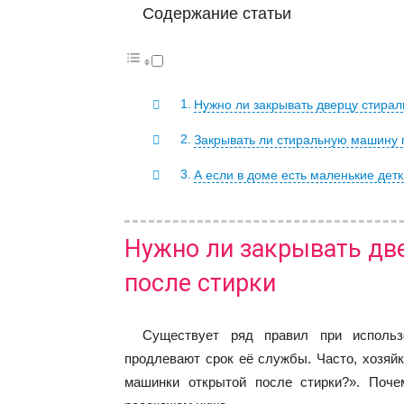
Содержание статьи
Нужно ли закрывать дверцу стира
Закрывать ли стиральную машину 
А если в доме есть маленькие де
Нужно ли закрывать дв
после стирки
Существует ряд правил при использ
продлевают срок её службы. Часто, хозяйк
машинки открытой после стирки?». Поче