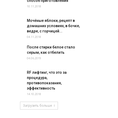
способ приготовления
10.11.2018
Мочёные яблоки, рецепт в
домашних условиях, в бочке,
ведре, с горчицей...
04.11.2018
После стирки белое стало
серым, как отбелить
04.06.2019
RF лифтинг, что это за
процедура,
противопоказания,
эффективность
14.10.2018
Загрузить больше