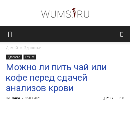
Женский
Домой
Здоровье
Здоровье
Разное
журнал
Можно ли пить чай или
кофе перед сдачей
WUMENS.SU
анализов крови
По
Вика
-
06.03.2020
2197
0