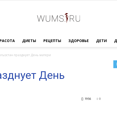
Женский
РАСОТА
ДИЕТЫ
РЕЦЕПТЫ
ЗДОРОВЬЕ
ДЕТИ
ргызстан празднует День матери
азднует День
журнал
1956
0
WUMENS.SU