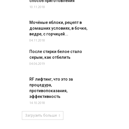
способ приготовления
10.11.2018
Мочёные яблоки, рецепт в
домашних условиях, в бочке,
ведре, с горчицей...
04.11.2018
После стирки белое стало
серым, как отбелить
04.06.2019
RF лифтинг, что это за
процедура,
противопоказания,
эффективность
14.10.2018
Загрузить больше