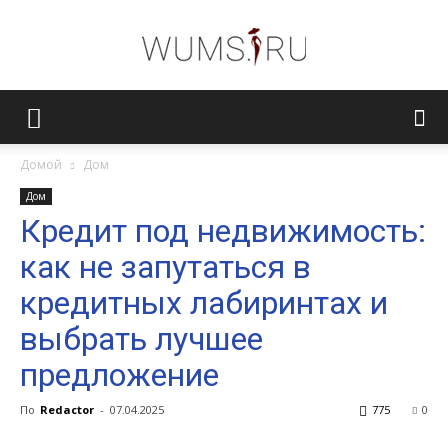
Женский
Домой
Дом
Дом
журнал
Кредит под недвижимость:
как не запутаться в
WUMENS.SU
кредитных лабиринтах и
выбрать лучшее
предложение
По
Redactor
-
07.04.2025
775
0