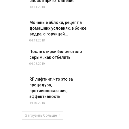
способ приготовления
10.11.2018
Мочёные яблоки, рецепт в
домашних условиях, в бочке,
ведре, с горчицей...
04.11.2018
После стирки белое стало
серым, как отбелить
04.06.2019
RF лифтинг, что это за
процедура,
противопоказания,
эффективность
14.10.2018
Загрузить больше