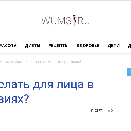
Женский
РАСОТА
ДИЕТЫ
РЕЦЕПТЫ
ЗДОРОВЬЕ
ДЕТИ
маски сделать для лица в домашних условиях?
елать для лица в
журнал
виях?
2377
0
WUMENS.SU