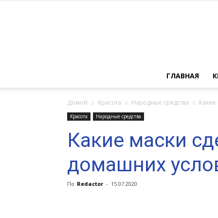
ГЛАВНАЯ
К
Домой
Красота
Народные средства
Какие 
Красота
Народные средства
Какие маски сд
домашних усло
По
Redactor
-
15.07.2020