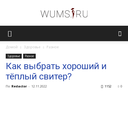
Женский
Домой
Здоровье
Разное
Здоровье
Разное
журнал
Как выбрать хороший и
тёплый свитер?
WUMENS.SU
По
Redactor
-
12.11.2022
1152
0