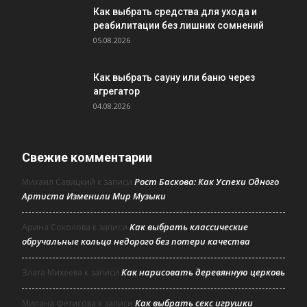
Как выбрать средства для ухода и
реабилитации без лишних сомнений
05.08.2026
Как выбрать сауну или баню через
агрегатор
04.08.2026
Свежие комментарии
Рост Баскова: Как Успехи Одного
Михаил Савицкий
к записи
Артиста Изменили Мир Музыки
Как выбрать классические
Арина Соколова
к записи
обручальные кольца недорого без потери качества
Как нарисовать деревянную церковь
Злата Михеева
к записи
Как выбрать секс игрушки
Милана Фетисова
к записи