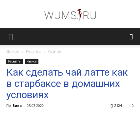
Женский
Домой
Рецепты
Разное
Рецепты
Разное
журнал
Как сделать чай латте как
в старбаксе в домашних
WUMENS.SU
условиях
По
Вика
-
05.03.2020
2124
0