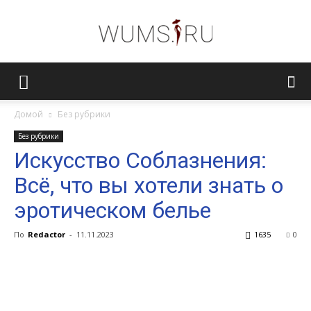
Женский
Домой
Без рубрики
Без рубрики
журнал
Искусство Соблазнения:
Всё, что вы хотели знать о
WUMENS.SU
эротическом белье
По
Redactor
-
11.11.2023
1635
0