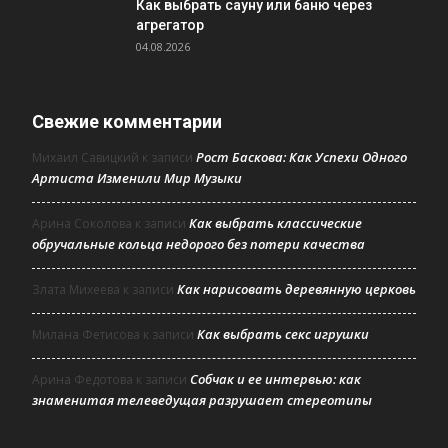
Как выбрать сауну или баню через
агрегатор
04.08.2026
Свежие комментарии
Рост Баскова: Как Успехи Одного
Михаил Савицкий
к записи
Артиста Изменили Мир Музыки
Как выбрать классические
Арина Соколова
к записи
обручальные кольца недорого без потери качества
Как нарисовать деревянную церковь
Злата Михеева
к записи
Как выбрать секс игрушки
Милана Фетисова
к записи
Собчак и ее интервью: как
Арина Федотова
к записи
знаменитая телеведущая разрушает стереотипы