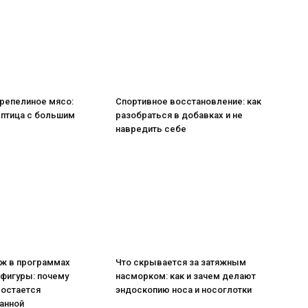
репелиное мясо:
Спортивное восстановление: как
 птица с большим
разобраться в добавках и не
навредить себе
ж в программах
Что скрывается за затяжным
 фигуры: почему
насморком: как и зачем делают
 остается
эндоскопию носа и носоглотки
анной