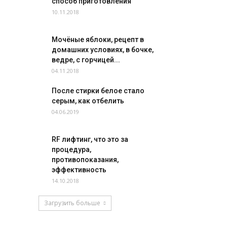
способ приготовления
10.11.2018
Мочёные яблоки, рецепт в
домашних условиях, в бочке,
ведре, с горчицей...
04.11.2018
После стирки белое стало
серым, как отбелить
04.06.2019
RF лифтинг, что это за
процедура,
противопоказания,
эффективность
14.10.2018
Загрузить больше