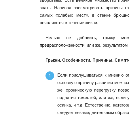
здоровьем. Есть великое множество причи
знать. Начиная рассматривать причины г
самых «слабых мест», в стенке брюшно
появляются в течение жизни.
Нельзя не добавить, грыжу мож
предрасположенности, или же, результатом р
Грыжи. Особенности. Причины. Симпт
Если прислушиваться к мнению о
основную причину развития межпоз
же, хроническую перегрузку позв
поднятия тяжестей, или же, если 
осанка, и т.д. Естественно, катег
следует незамедлительным образ