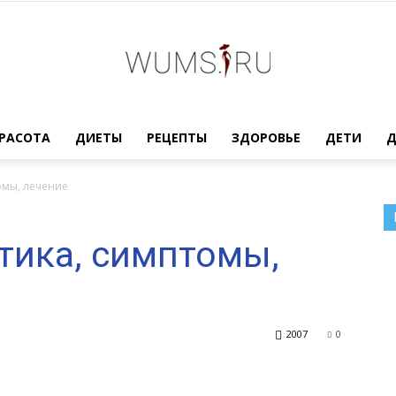
Женский
РАСОТА
ДИЕТЫ
РЕЦЕПТЫ
ЗДОРОВЬЕ
ДЕТИ
омы, лечение
тика, симптомы,
журнал
2007
0
WUMENS.SU