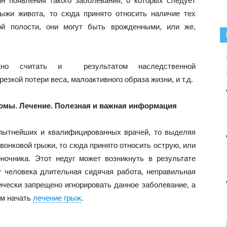
н появления такого заболевания, о которых следует
рыжи живота, то сюда принято относить наличие тех
й полости, они могут быть врожденными, или же,
но считать и результатом наследственной
езкой потери веса, малоактивного образа жизни, и т.д.
омы. Лечение. Полезная и важная информация
пытнейших и квалифицированных врачей, то выделяя
вонковой грыжи, то сюда принято относить острую, или
оночника. Этот недуг может возникнуть в результате
у человека длительная сидячая работа, неправильная
орически запрещено игнорировать данное заболевание, а
ом начать
лечение грыж
.