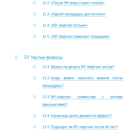
«После RF кожа станет тонкой»
«Одной процедуры достаточно»
«RF-лифтинг больно»
«RF-лифтинг заменяет операцию»
Частые вопросы
Можно ли делать RF-лифтинг летом?
Когда можно наносить макияж после
процедуры?
RF-лифтинг совместим с нитями
(мезонитями)?
Насколько долго держится эффект?
Подходит ли RF-лифтинг после 60 лет?