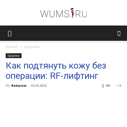
Женский
Домой
Здоровье
Здоровье
журнал
Как подтянуть кожу без
операции: RF-лифтинг
WUMENS.SU
По
Redactor
-
03.06.2026
141
0