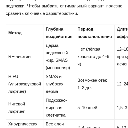
подтяжки. Чтобы выбрать оптимальный вариант, полезно
сравнить ключевые характеристики.
Глубина
Период
Длит
Метод
воздействия
восстановления
эффе
Дерма,
Нет (лёгкая
12–1
подкожный
RF-лифтинг
краснота до 4–6
при к
жир, SMAS
ч)
лече
(монополяр)
HIFU
SMAS и
Возможен отёк
(ультразвуковой
глубокая
12–2
1–3 дня
лифтинг)
дерма
Подкожно-
Нитевой
жировая
5–10 дней
1,5–3
лифтинг
клетчатка
Хирургическая
Все слои
2–4 недели
5–10 