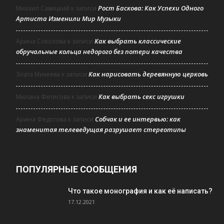
Рост Баскова: Как Успехи Одного
Михаил Савицкий
к записи
Артиста Изменили Мир Музыки
Как выбрать классические
Арина Соколова
к записи
обручальные кольца недорого без потери качества
Как нарисовать деревянную церковь
Злата Михеева
к записи
Как выбрать секс игрушки
Милана Фетисова
к записи
Собчак и ее интервью: как
Арина Федотова
к записи
знаменитая телеведущая разрушает стереотипы
ПОПУЛЯРНЫЕ СООБЩЕНИЯ
Что такое монография и как её написать?
17.12.2021