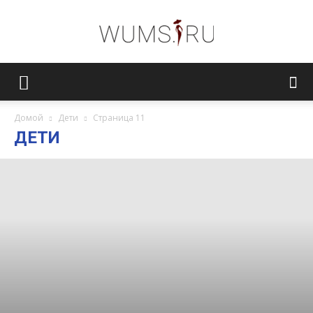
Женский
Домой
Дети
Страница 11
ДЕТИ
журнал
WUMENS.SU