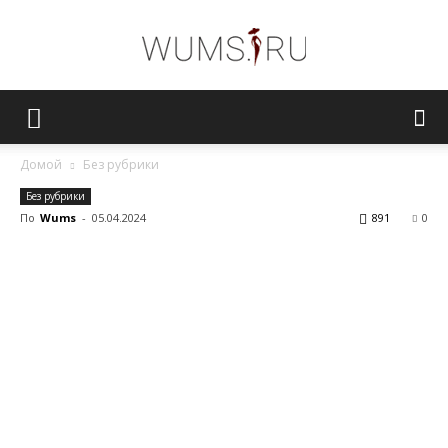
Женский
Домой
Без рубрики
Без рубрики
журнал
По
Wums
-
05.04.2024
891
0
WUMENS.SU