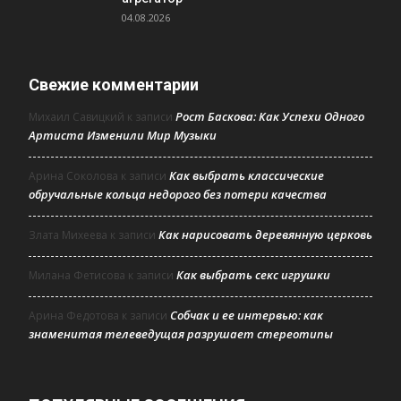
04.08.2026
Свежие комментарии
Рост Баскова: Как Успехи Одного
Михаил Савицкий
к записи
Артиста Изменили Мир Музыки
Как выбрать классические
Арина Соколова
к записи
обручальные кольца недорого без потери качества
Как нарисовать деревянную церковь
Злата Михеева
к записи
Как выбрать секс игрушки
Милана Фетисова
к записи
Собчак и ее интервью: как
Арина Федотова
к записи
знаменитая телеведущая разрушает стереотипы