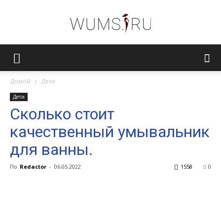
Женский
Домой
Дети
Дети
журнал
Сколько стоит
качественный умывальник
WUMENS.SU
для ванны.
По
Redactor
-
06.05.2022
1558
0