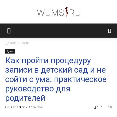
Женский
Домой
Дети
Дети
журнал
Как пройти процедуру
записи в детский сад и не
WUMENS.SU
сойти с ума: практическое
руководство для
родителей
По
Redactor
-
17.06.2026
187
0