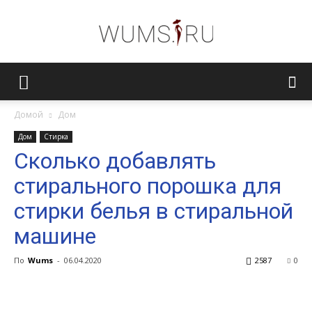
Женский
Домой
Дом
Дом
Стирка
журнал
Сколько добавлять
стирального порошка для
WUMENS.SU
стирки белья в стиральной
машине
По
Wums
-
06.04.2020
2587
0