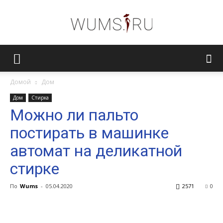
Женский
Домой
Дом
Дом
Стирка
журнал
Можно ли пальто
постирать в машинке
WUMENS.SU
автомат на деликатной
стирке
По
Wums
-
05.04.2020
2571
0