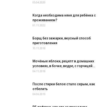
05.04.2020
Когда необходима няня для ребёнка с
проживанием?
01.11.2022
Борщ без зажарки, вкусный способ
приготовления
10.11.2018
Мочёные яблоки, рецепт в домашних
условиях, в бочке, ведре, с горчицей...
04.11.2018
После стирки белое стало серым, как
отбелить
04.06.2019
RF лифтинг, что это за процедура,