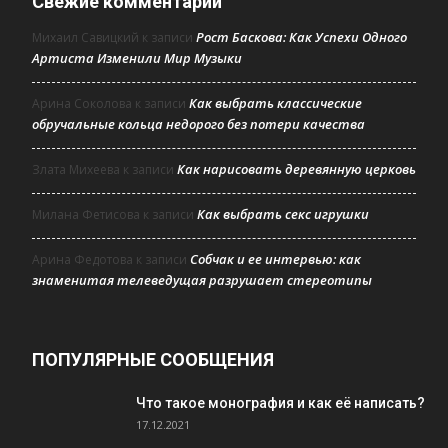
Свежие комментарии
Рост Баскова: Как Успехи Одного
Михаил Савицкий
к записи
Артиста Изменили Мир Музыки
Как выбрать классические
Арина Соколова
к записи
обручальные кольца недорого без потери качества
Как нарисовать деревянную церковь
Злата Михеева
к записи
Как выбрать секс игрушки
Милана Фетисова
к записи
Собчак и ее интервью: как
Арина Федотова
к записи
знаменитая телеведущая разрушает стереотипы
ПОПУЛЯРНЫЕ СООБЩЕНИЯ
Что такое монография и как её написать?
17.12.2021