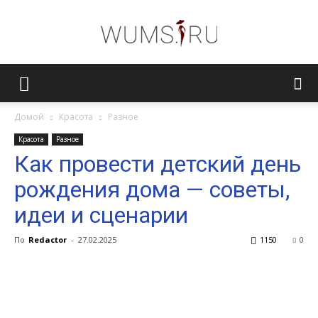
Женский
Домой
Красота
Разное
Красота
Разное
журнал
Как провести детский день
рождения дома — советы,
WUMENS.SU
идеи и сценарии
По
Redactor
-
27.02.2025
1150
0