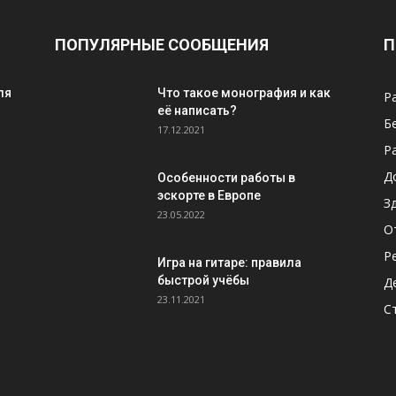
ПОПУЛЯРНЫЕ СООБЩЕНИЯ
П
ля
Что такое монография и как
Р
её написать?
Б
17.12.2021
Р
Д
Особенности работы в
эскорте в Европе
З
23.05.2022
О
Р
Игра на гитаре: правила
быстрой учёбы
Д
23.11.2021
С