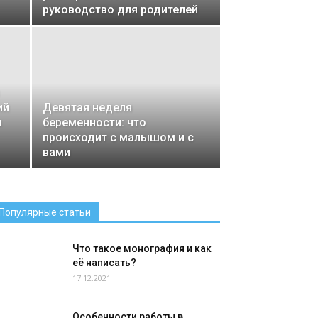
руководство для родителей
ий
Девятая неделя
и
беременности: что
происходит с малышом и с
вами
Популярные статьи
Что такое монография и как
её написать?
17.12.2021
Особенности работы в