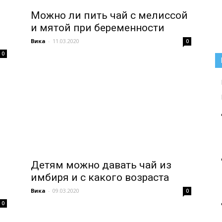
Можно ли пить чай с мелиссой
и мятой при беременности
Вика
-
11.03.2020
0
0
Детям можно давать чай из
имбиря и с какого возраста
Вика
-
09.03.2020
0
0