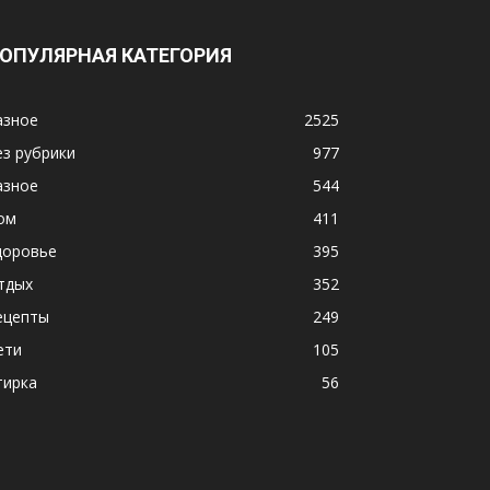
ОПУЛЯРНАЯ КАТЕГОРИЯ
азное
2525
ез рубрики
977
азное
544
ом
411
доровье
395
тдых
352
ецепты
249
ети
105
тирка
56