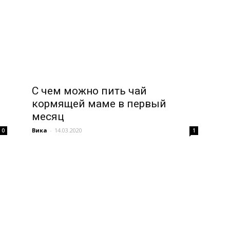
С чем можно пить чай
кормящей маме в первый
месяц
Вика
-
14.03.2020
0
1