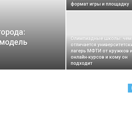
формат игры и площадку
города:
Олимпиадные школы: чем
 модель
отличается университетск
лагерь МФТИ от кружков 
онлайн‑курсов и кому он
подходит