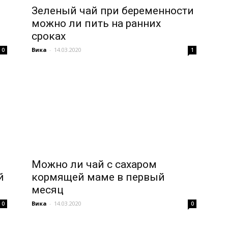
Зеленый чай при беременности
можно ли пить на ранних
сроках
Вика
-
14.03.2020
0
1
Можно ли чай с сахаром
й
кормящей маме в первый
месяц
Вика
-
14.03.2020
0
0