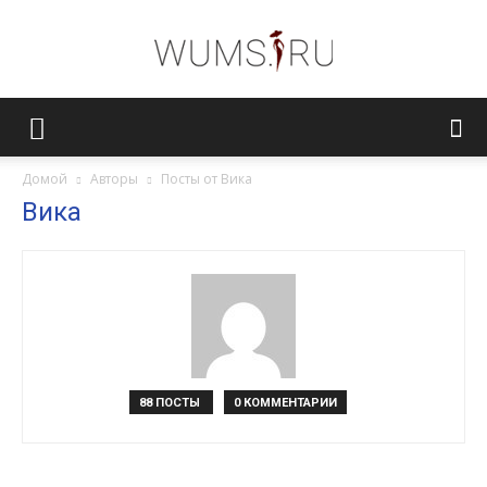
Женский
Домой
Авторы
Посты от Вика
Вика
журнал
WUMENS.SU
88 ПОСТЫ
0 КОММЕНТАРИИ