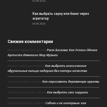
05.08.2026
Как выбрать сауну или баню через
агрегатор
04.08.2026
Свежие комментарии
Рост Баскова: Как Успехи Одного
Михаил Савицкий
к записи
Артиста Изменили Мир Музыки
Как выбрать классические
Арина Соколова
к записи
обручальные кольца недорого без потери качества
Как нарисовать деревянную церковь
Злата Михеева
к записи
Как выбрать секс игрушки
Милана Фетисова
к записи
Собчак и ее интервью: как
Арина Федотова
к записи