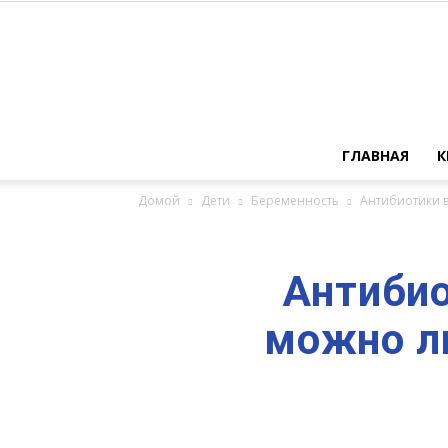
ГЛАВНАЯ
К
Домой
Дети
Беременность
Антибиотики в
Антибио
можно ли