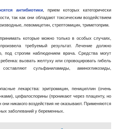
сятся антибиотики
, прием которых категорически
ости, так как они обладают токсическим воздействием
производные, левомицетин, стрептомицин, триметоприм.
принимать которые можно только в особых случаях,
произвела требуемый результат. Лечение должно
о, под строгим наблюдением врача. Средства могут
и ребенка: вызвать желтуху или спровоцировать гибель
составляют сульфаниламиды, аминогликозиды,
асные лекарства: эритромицин, пенициллин (очень
чками), цефалоспорины (проникают через плаценту, но
н они никакого воздействия не оказывают. Применяются
ных заболеваний у беременных.