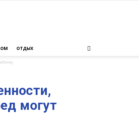
ДОМ
ОТДЫХ
ребенку
енности,
ред могут