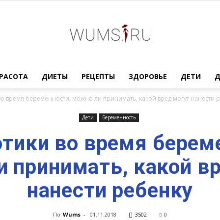
Женский
РАСОТА
ДИЕТЫ
РЕЦЕПТЫ
ЗДОРОВЬЕ
ДЕТИ
о время беременности, можно ли принимать, какой вред могут нанести 
Дети
Беременность
тики во время берем
журнал
 принимать, какой в
нанести ребенку
WUMENS.SU
По
Wums
-
01.11.2018
3502
0