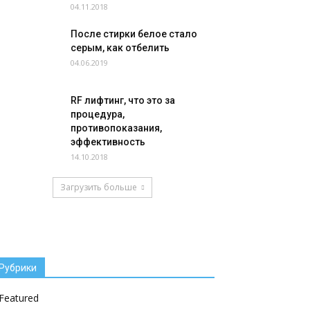
04.11.2018
После стирки белое стало
серым, как отбелить
04.06.2019
RF лифтинг, что это за
процедура,
противопоказания,
эффективность
14.10.2018
Загрузить больше
Рубрики
Featured