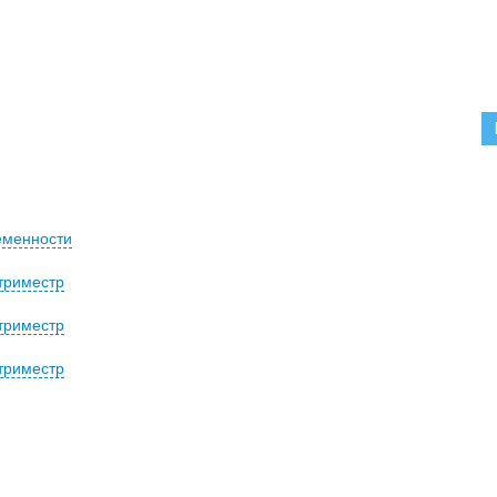
еменности
триместр
триместр
триместр