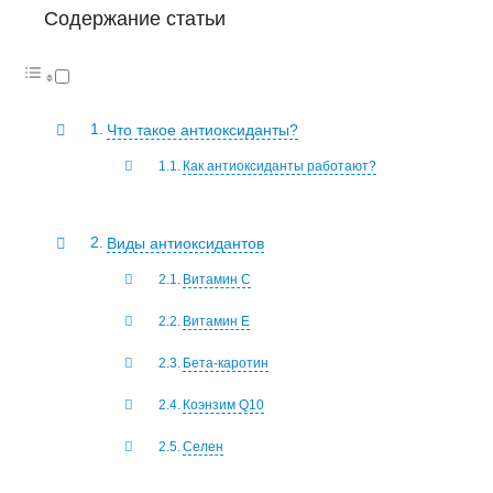
Содержание статьи
Что такое антиоксиданты?
Как антиоксиданты работают?
Виды антиоксидантов
Витамин С
Витамин E
Бета-каротин
Коэнзим Q10
Селен