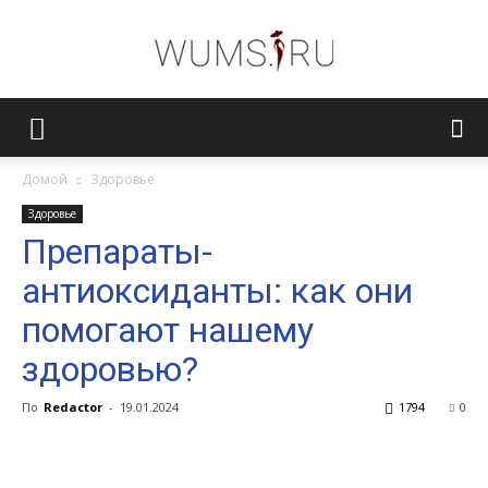
Женский
Домой
Здоровье
Здоровье
журнал
Препараты-
антиоксиданты: как они
WUMENS.SU
помогают нашему
здоровью?
По
Redactor
-
19.01.2024
1794
0