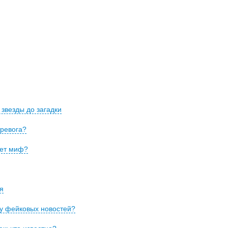
 звезды до загадки
тревога?
ает миф?
я
у фейковых новостей?