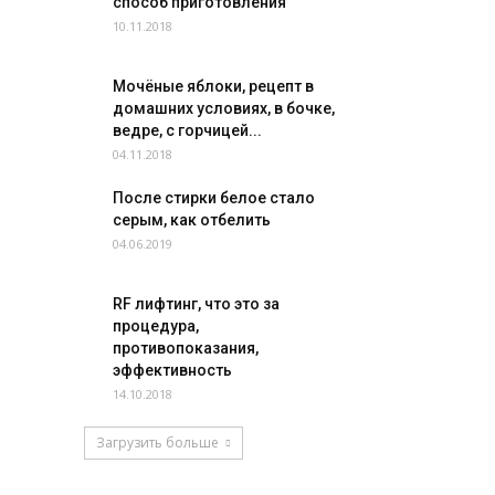
способ приготовления
10.11.2018
Мочёные яблоки, рецепт в
домашних условиях, в бочке,
ведре, с горчицей...
04.11.2018
После стирки белое стало
серым, как отбелить
04.06.2019
RF лифтинг, что это за
процедура,
противопоказания,
эффективность
14.10.2018
Загрузить больше