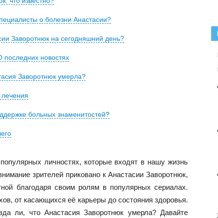
к: что известно?
 специалисты о болезни Анастасии?
сии Заворотнюк на сегодняшний день?
О последних новостях
стасия Заворотнюк умерла?
 лечения
оддержке больных знаменитостей?
шего
 популярных личностях, которые входят в нашу жизнь
 внимание зрителей приковано к Анастасии Заворотнюк,
тной благодаря своим ролям в популярных сериалах.
хов, от касающихся её карьеры до состояния здоровья.
вда ли, что Анастасия Заворотнюк умерла? Давайте