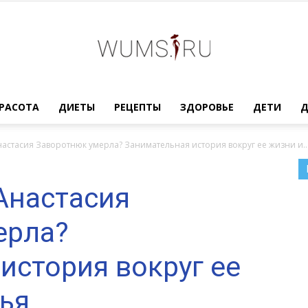
Женский
РАСОТА
ДИЕТЫ
РЕЦЕПТЫ
ЗДОРОВЬЕ
ДЕТИ
настасия Заворотнюк умерла? Занимательная история вокруг ее жизни и..
 Анастасия
журнал
ерла?
история вокруг ее
WUMENS.SU
ья