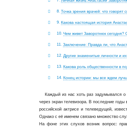
Личная жизнь Анастасии Заворотню
Точка зрения врачей: что говорят
Какова настоящая история Анаста
Чем живет Заворотнюк сегодня? 
Заключение: Правда ли, что Ана
Другие знаменитые личности и их
Какова роль общественности в п
Конец истории: мы все ждем луч
Каждый из нас хоть раз задумывался о
через экран телевизора. В последние годы
российской актрисе и телеведущей, извес
Однако с её именем связано множество слу
На фоне этих слухов возник вопрос: пра