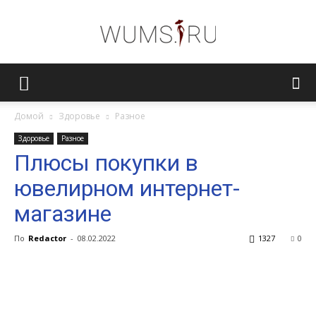
Женский
Домой
Здоровье
Разное
Здоровье
Разное
журнал
Плюсы покупки в
ювелирном интернет-
WUMENS.SU
магазине
По
Redactor
-
08.02.2022
1327
0