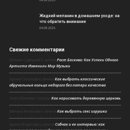
Жидкий меланин в домашнем уходе: на
что обратить внимание
04.08.2026
Свежие комментарии
Рост Баскова: Как Успехи Одного
Михаил Савицкий
к записи
Артиста Изменили Мир Музыки
Как выбрать классические
Арина Соколова
к записи
обручальные кольца недорого без потери качества
Как нарисовать деревянную церковь
Злата Михеева
к записи
Как выбрать секс игрушки
Милана Фетисова
к записи
Собчак и ее интервью: как
Арина Федотова
к записи