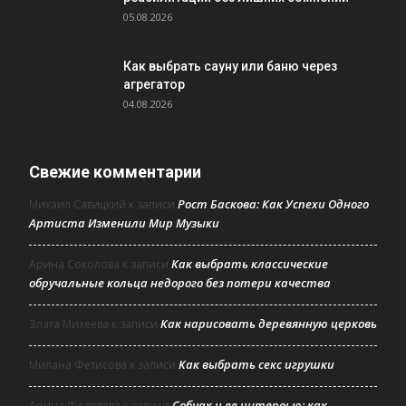
05.08.2026
Как выбрать сауну или баню через
агрегатор
04.08.2026
Свежие комментарии
Рост Баскова: Как Успехи Одного
Михаил Савицкий
к записи
Артиста Изменили Мир Музыки
Как выбрать классические
Арина Соколова
к записи
обручальные кольца недорого без потери качества
Как нарисовать деревянную церковь
Злата Михеева
к записи
Как выбрать секс игрушки
Милана Фетисова
к записи
Собчак и ее интервью: как
Арина Федотова
к записи