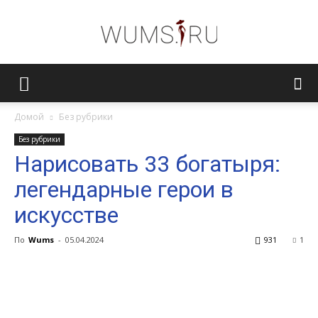
Женский
Домой
Без рубрики
Без рубрики
журнал
Нарисовать 33 богатыря:
легендарные герои в
WUMENS.SU
искусстве
По
Wums
-
05.04.2024
931
1