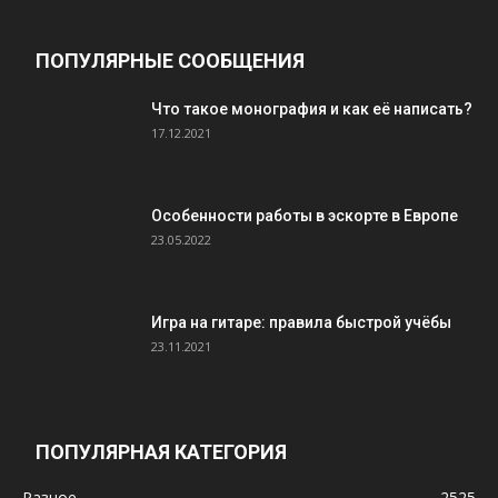
ПОПУЛЯРНЫЕ СООБЩЕНИЯ
Что такое монография и как её написать?
17.12.2021
Особенности работы в эскорте в Европе
23.05.2022
Игра на гитаре: правила быстрой учёбы
23.11.2021
ПОПУЛЯРНАЯ КАТЕГОРИЯ
Разное
2525