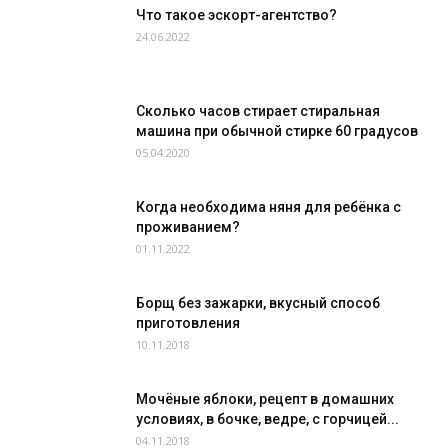
Что такое эскорт-агентство?
24.06.2022
Сколько часов стирает стиральная
машина при обычной стирке 60 градусов
05.04.2020
Когда необходима няня для ребёнка с
проживанием?
01.11.2022
Борщ без зажарки, вкусный способ
приготовления
10.11.2018
Мочёные яблоки, рецепт в домашних
условиях, в бочке, ведре, с горчицей...
04.11.2018