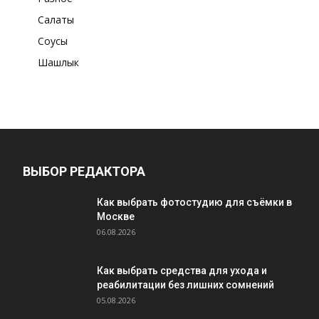
Салаты
Соусы
Шашлык
ВЫБОР РЕДАКТОРА
Как выбрать фотостудию для съёмки в
Москве
06.08.2026
Как выбрать средства для ухода и
реабилитации без лишних сомнений
05.08.2026