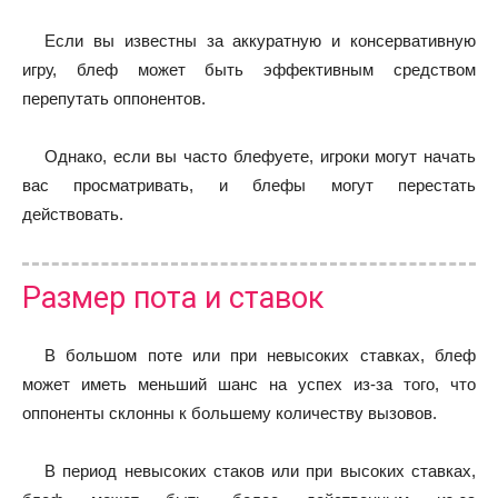
Если вы известны за аккуратную и консервативную
игру, блеф может быть эффективным средством
перепутать оппонентов.
Однако, если вы часто блефуете, игроки могут начать
вас просматривать, и блефы могут перестать
действовать.
Размер пота и ставок
В большом поте или при невысоких ставках, блеф
может иметь меньший шанс на успех из-за того, что
оппоненты склонны к большему количеству вызовов.
В период невысоких стаков или при высоких ставках,