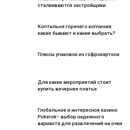
сталкиваются застройщики
Коптильня горячего копчения:
какие бывают и какие выбрать?
Плюсы упаковок из гофрокартона
Для каких мероприятий стоит
купить вечернее платье
Глобальное и интересное казино
Pokerok– выбор надежного
варианта для развлечений на очки