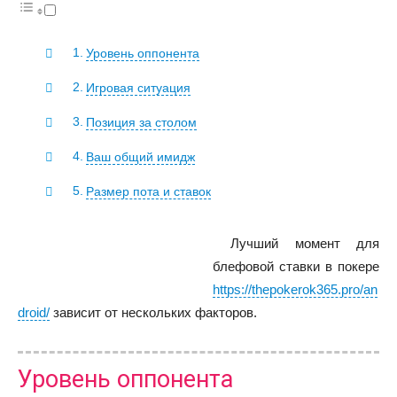
Уровень оппонента
Игровая ситуация
Позиция за столом
Ваш общий имидж
Размер пота и ставок
Лучший момент для
блефовой ставки в покере
https://thepokerok365.pro/an
droid/
зависит от нескольких факторов.
Уровень оппонента