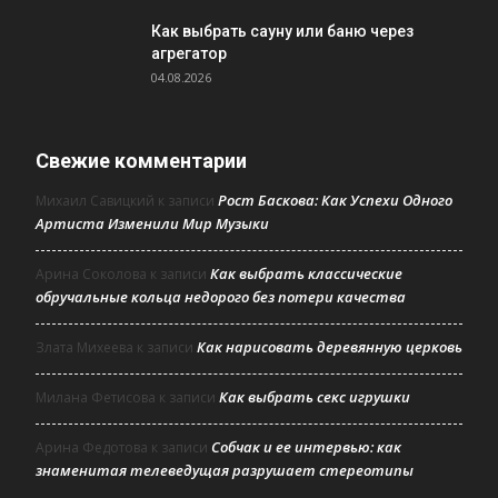
Как выбрать сауну или баню через
агрегатор
04.08.2026
Свежие комментарии
Рост Баскова: Как Успехи Одного
Михаил Савицкий
к записи
Артиста Изменили Мир Музыки
Как выбрать классические
Арина Соколова
к записи
обручальные кольца недорого без потери качества
Как нарисовать деревянную церковь
Злата Михеева
к записи
Как выбрать секс игрушки
Милана Фетисова
к записи
Собчак и ее интервью: как
Арина Федотова
к записи
знаменитая телеведущая разрушает стереотипы