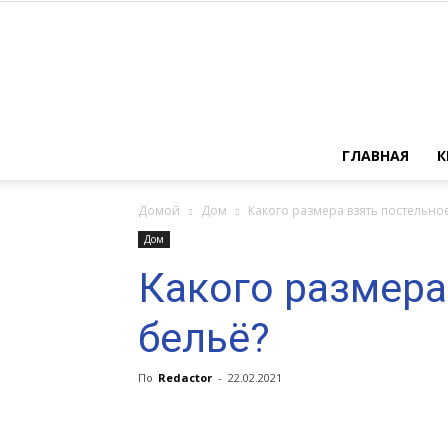
ГЛАВНАЯ
К
Домой
Дом
Какого размера взять постельно
Дом
Какого размера
бельё?
По
Redactor
-
22.02.2021