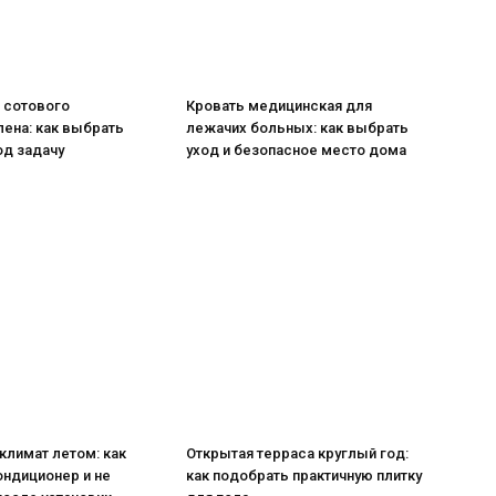
 сотового
Кровать медицинская для
ена: как выбрать
лежачих больных: как выбрать
од задачу
уход и безопасное место дома
климат летом: как
Открытая терраса круглый год:
ондиционер и не
как подобрать практичную плитку