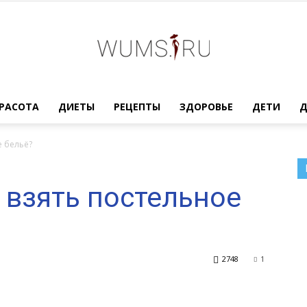
Женский
РАСОТА
ДИЕТЫ
РЕЦЕПТЫ
ЗДОРОВЬЕ
ДЕТИ
е бельё?
 взять постельное
журнал
2748
1
WUMENS.SU