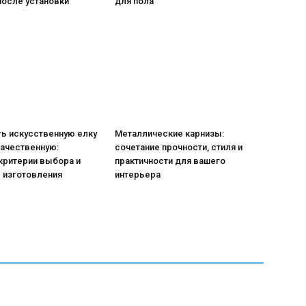
после установки
для пола
ь искусственную елку
Металлические карнизы:
качественную:
сочетание прочности, стиля и
критерии выбора и
практичности для вашего
 изготовления
интерьера