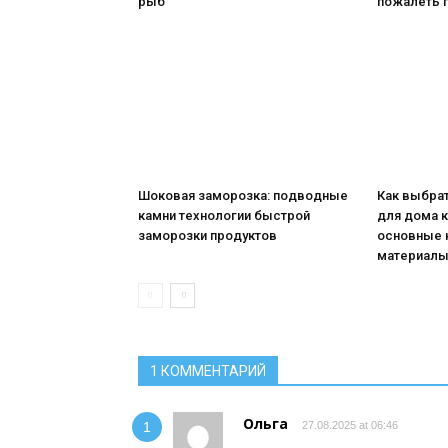
рыб
пожалеть 
Шоковая заморозка: подводные
Как выбрат
камни технологии быстрой
для дома 
заморозки продуктов
основные 
материалы
1 КОММЕНТАРИЙ
Ольга
27.08.2025 at 06:46