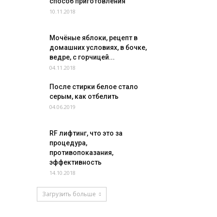
способ приготовления
10.11.2018
Мочёные яблоки, рецепт в
домашних условиях, в бочке,
ведре, с горчицей...
04.11.2018
После стирки белое стало
серым, как отбелить
04.06.2019
RF лифтинг, что это за
процедура,
противопоказания,
эффективность
14.10.2018
Загрузить больше