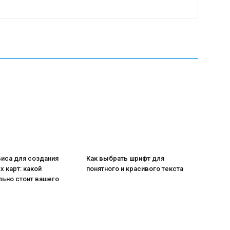
виса для создания
Как выбрать шрифт для
 карт: какой
понятного и красивого текста
льно стоит вашего