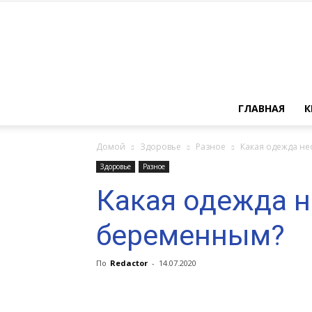
ГЛАВНАЯ
К
Домой
Здоровье
Разное
Какая одежда н
Здоровье
Разное
Какая одежда 
беременным?
По
Redactor
-
14.07.2020