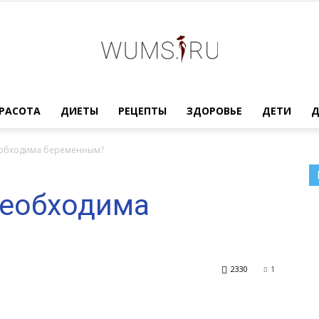
Женский
РАСОТА
ДИЕТЫ
РЕЦЕПТЫ
ЗДОРОВЬЕ
ДЕТИ
еобходима беременным?
необходима
журнал
2330
1
WUMENS.SU