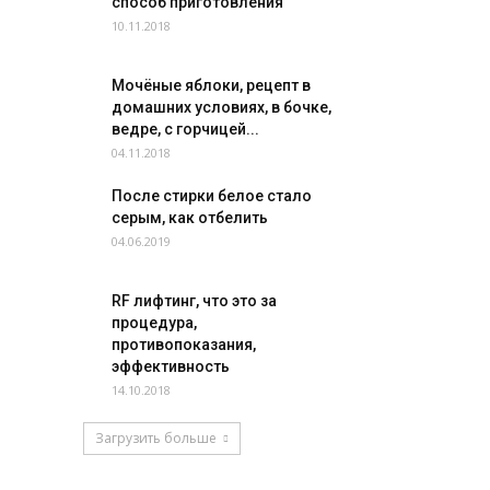
способ приготовления
10.11.2018
Мочёные яблоки, рецепт в
домашних условиях, в бочке,
ведре, с горчицей...
04.11.2018
После стирки белое стало
серым, как отбелить
04.06.2019
RF лифтинг, что это за
процедура,
противопоказания,
эффективность
14.10.2018
Загрузить больше