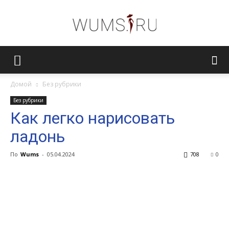
Женский
Домой
Без рубрики
Без рубрики
журнал
Как легко нарисовать
ладонь
WUMENS.SU
По
Wums
-
05.04.2024
708
0